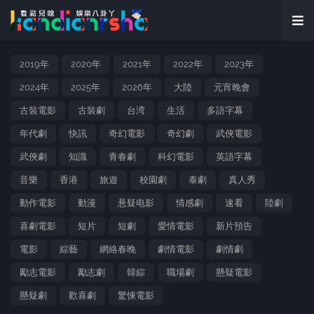
2019年
2020年
2021年
2022年
2023年
2024年
2025年
2026年
大陸
元宵晚會
古裝電影
古裝劇
台湾
生活
多語字幕
年代劇
快訊
奇幻電影
奇幻劇
武俠電影
武俠劇
知識
青春劇
科幻電影
英語字幕
音樂
香港
旅遊
校園劇
泰劇
真人秀
動作電影
動漫
悬疑电影
情感劇
速看
陸劇
喜劇電影
短片
短劇
愛情電影
新片預告
電影
綜藝
網絡春晚
劇情電影
劇情劇
勵志電影
勵志劇
韓綜
職場劇
懸疑電影
懸疑劇
歡喜劇
驚悚電影