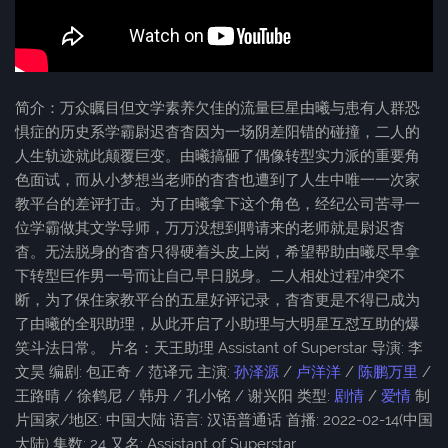
简介：万众瞩目但文学素养欠佳的流量巨星由曦与患有人群恐
惧症的历史系学霸尉迟杳杳因为一场阴差阳错的碰撞，二人的
人生轨迹就此颠覆巨变。由曦搞砸了偶像转型实力派的重要角
色面试，而从小梦想当老师的杳杳也遭到了人生中唯一一次家
教平台的差评打击。为了由曦拿下这个角色，经纪公司苦寻一
位学霸做其文学导师，万万没想到聘请来的老师就是尉迟杳
杳。无法脱身的杳杳只得硬着头皮上岗，希望帮助由曦尽早拿
下转型巨作男一号而让自己早日脱身。二人相处过程冲突不
断，为了保住家教平台的五星好评记录，杳杳更是不得已成为
了由曦的全职助理，从此开启了小助理与大明星互怼互助的爆
笑斗法日常。 片名：天王助理 Assistant of Superstar 导演: 李
文昊 编剧: 包正奇 / 范译元 主演:
孙泽源
/
卢洋洋
/
陈鹏万里
/
王路晴 / 徐鹤尼 / 韩丹 / 孔小铭 / 谢兴阳 类型:
剧情
/
爱情
制
片国家/地区: 中国大陆 语言: 汉语普通话 首播: 2022-02-14(中国
大陆) 集数: 24 又名: Assistant of Superstar