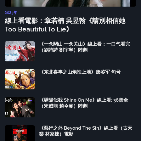
2023年
線上看電影：章若楠 吳昱翰《請別相信她
Too Beautiful To Lie》
《一念關山 一念关山》線上看：一口气看完
（劉詩詩 劉宇寧）陸劇
《东北喜事之山炮扶上墙》唐鉴军 句号
《驕陽似我 Shine On Me》線上看: 36集全
（宋威龍 趙今麥）陸劇
《惡行之外 Beyond The Sin》線上看（古天
樂 林家棟）電影