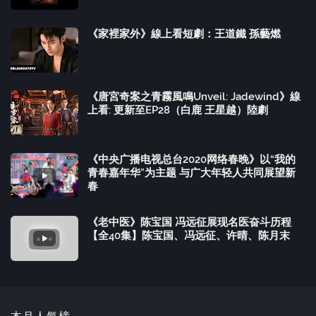
《家裡家外》線上看短劇：王道鐵 孫藝燃
《唐宮奇案之青霧風鳴Unveil: Jadewind》線
上看: 更新至EP28（白鹿 王星越）陸劇
《中央广播电视总台2020网络春晚》以“我的
青春嘉年华”为主题 与广大年轻人共同展望新
春
《老中医》陈宝国 冯远征展现名医奋斗历程
【全40集】陈宝国、冯远征、许晴、陈月末