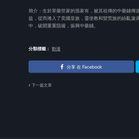
簡介：生於草藥世家的孫家有，被其祖傳的中藥鋪傳
益，從而捲入了奕國皇族，靈使教和蠻荒族的紛亂漩
中，破開重重阻礙，振興中藥鋪。
分類標籤：
動漫
分享 在 Facebook
下一篇文章