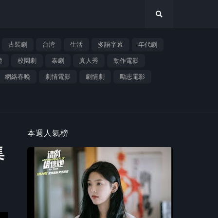
古裝劇
台湾
生活
多語字幕
年代劇
遊
校園劇
泰劇
真人秀
動作電影
網絡春晚
劇情電影
劇情劇
勵志電影
本週人氣榜
集