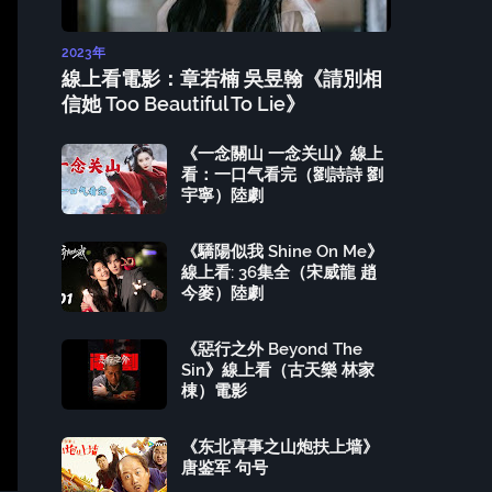
2023年
線上看電影：章若楠 吳昱翰《請別相
信她 Too Beautiful To Lie》
《一念關山 一念关山》線上
看：一口气看完（劉詩詩 劉
宇寧）陸劇
《驕陽似我 Shine On Me》
線上看: 36集全（宋威龍 趙
今麥）陸劇
《惡行之外 Beyond The
Sin》線上看（古天樂 林家
棟）電影
《东北喜事之山炮扶上墙》
唐鉴军 句号