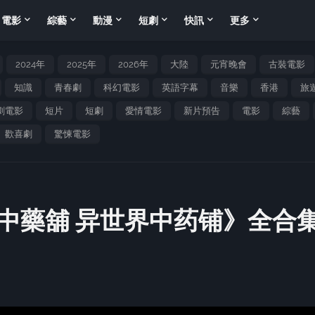
電影
綜藝
動漫
短劇
快訊
更多
2024年
2025年
2026年
大陸
元宵晚會
古裝電影
知識
青春劇
科幻電影
英語字幕
音樂
香港
旅
劇電影
短片
短劇
愛情電影
新片預告
電影
綜藝
歡喜劇
驚悚電影
中藥舖 异世界中药铺》全合