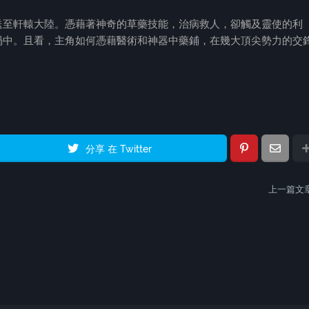
送至軒轅大陸。憑藉著神奇的草藥技能，治病救人，卻觸及靈使的利
渦中。且看，主角如何憑藉醫術和神器中藥鋪，在幾大頂尖勢力的交
分享 在 Twitter
上一篇文