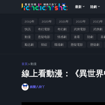
最新
陸劇
2019年
2020年
2021年
2022年
2023年
快訊
奇幻電影
奇幻劇
武俠電影
武俠劇
動漫
悬疑电影
情感劇
速看
陸劇
喜
勵志劇
韓綜
職場劇
懸疑電影
懸疑劇
首頁
動漫
線上看動漫：《異世界
娛樂八卦丫