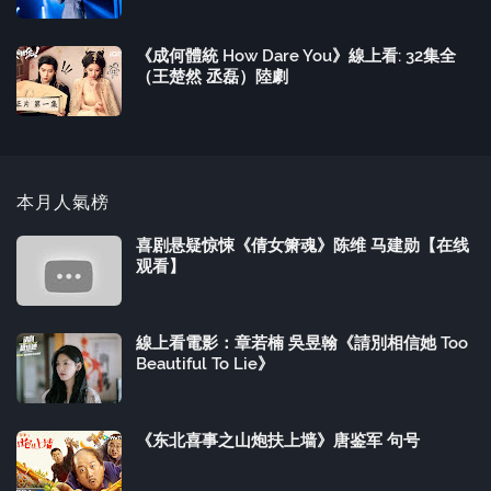
《成何體統 How Dare You》線上看: 32集全
（王楚然 丞磊）陸劇
本月人氣榜
喜剧悬疑惊悚《倩女箫魂》陈维 马建勋【在线
观看】
線上看電影：章若楠 吳昱翰《請別相信她 Too
Beautiful To Lie》
《东北喜事之山炮扶上墙》唐鉴军 句号