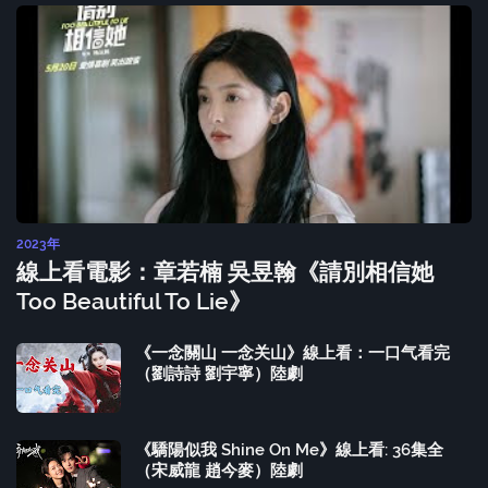
2023年
線上看電影：章若楠 吳昱翰《請別相信她
Too Beautiful To Lie》
《一念關山 一念关山》線上看：一口气看完
（劉詩詩 劉宇寧）陸劇
《驕陽似我 Shine On Me》線上看: 36集全
（宋威龍 趙今麥）陸劇