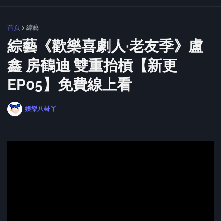
首頁
綜藝
綜藝《歡樂喜劇人·老友季》盧
鑫 房鶴迪 雙重抬槓【新更
EP05】免費線上看
娛樂八卦丫