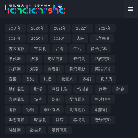
2019年
2020年
2021年
2022年
2023年
2024年
2025年
2026年
大陸
元宵晚會
古裝電影
古裝劇
台湾
生活
多語字幕
年代劇
快訊
奇幻電影
奇幻劇
武俠電影
武俠劇
知識
青春劇
科幻電影
英語字幕
音樂
香港
旅遊
校園劇
泰劇
真人秀
動作電影
動漫
悬疑电影
情感劇
速看
陸劇
喜劇電影
短片
短劇
愛情電影
新片預告
電影
綜藝
網絡春晚
劇情電影
劇情劇
勵志電影
勵志劇
韓綜
職場劇
懸疑電影
懸疑劇
歡喜劇
驚悚電影