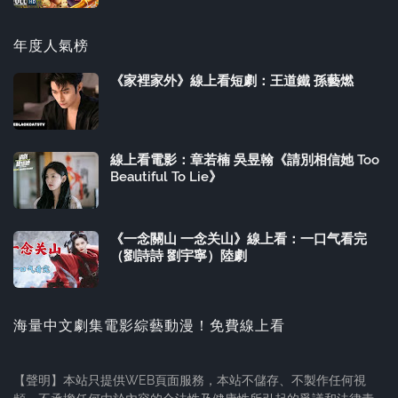
年度人氣榜
《家裡家外》線上看短劇：王道鐵 孫藝燃
線上看電影：章若楠 吳昱翰《請別相信她 Too
Beautiful To Lie》
《一念關山 一念关山》線上看：一口气看完
（劉詩詩 劉宇寧）陸劇
海量中文劇集電影綜藝動漫！免費線上看
【聲明】本站只提供WEB頁面服務，本站不儲存、不製作任何視