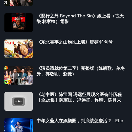
《惡行之外 Beyond The Sin》線上看（古天
樂 林家棟）電影
《东北喜事之山炮扶上墙》唐鉴军 句号
《演员请就位第二季》完整版（陈凯歌、尔冬
升、郭敬明、赵薇）
《老中医》陈宝国 冯远征展现名医奋斗历程
【全40集】陈宝国、冯远征、许晴、陈月末
中年女藝人在娛樂圈，到底該怎麼活？--Ella