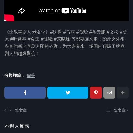
《欢乐喜剧人·老友季》#沈腾 #马丽 #贾玲 #岳云鹏 #文松 #贾
冰 #叶逢春 #金霏 #陈曦 #宋晓峰 等都要回来啦！除此之外很
多其他新老喜剧人即将齐聚，为大家带来一场国内顶级王牌喜
剧人的超燃聚会！
分類標籤：
綜藝
下一篇文章
上一篇文章
本週人氣榜