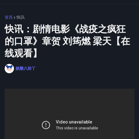
首頁
快訊
快讯：剧情电影《战疫之疯狂
的口罩》章贺 刘筠燃 梁天【在
线观看】
娛樂八卦丫