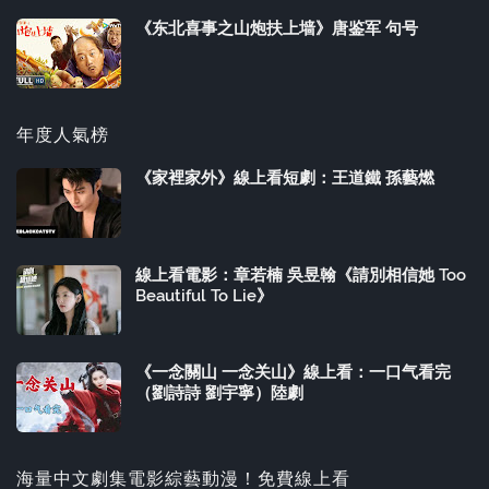
《东北喜事之山炮扶上墙》唐鉴军 句号
年度人氣榜
《家裡家外》線上看短劇：王道鐵 孫藝燃
線上看電影：章若楠 吳昱翰《請別相信她 Too
Beautiful To Lie》
《一念關山 一念关山》線上看：一口气看完
（劉詩詩 劉宇寧）陸劇
海量中文劇集電影綜藝動漫！免費線上看