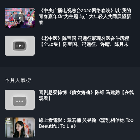
《中央广播电视总台2020网络春晚》以“我的
青春嘉年华”为主题 与广大年轻人共同展望新
春
《老中医》陈宝国 冯远征展现名医奋斗历程
【全40集】陈宝国、冯远征、许晴、陈月末
本月人氣榜
喜剧悬疑惊悚《倩女箫魂》陈维 马建勋【在线
观看】
線上看電影：章若楠 吳昱翰《請別相信她 Too
Beautiful To Lie》