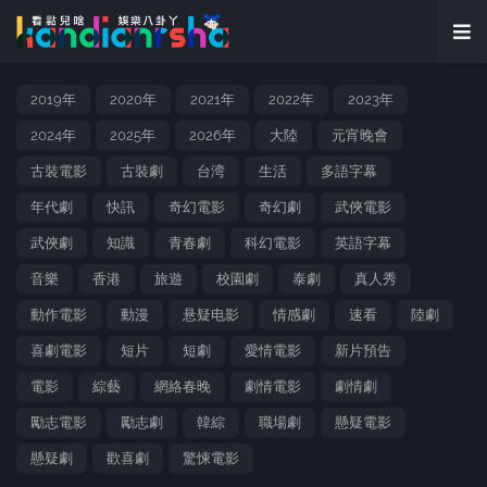
2019年
2020年
2021年
2022年
2023年
2024年
2025年
2026年
大陸
元宵晚會
古裝電影
古裝劇
台湾
生活
多語字幕
年代劇
快訊
奇幻電影
奇幻劇
武俠電影
武俠劇
知識
青春劇
科幻電影
英語字幕
音樂
香港
旅遊
校園劇
泰劇
真人秀
動作電影
動漫
悬疑电影
情感劇
速看
陸劇
喜劇電影
短片
短劇
愛情電影
新片預告
電影
綜藝
網絡春晚
劇情電影
劇情劇
勵志電影
勵志劇
韓綜
職場劇
懸疑電影
懸疑劇
歡喜劇
驚悚電影