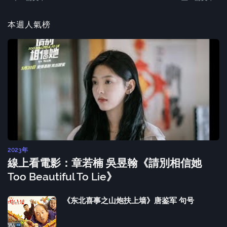
本週人氣榜
2023年
線上看電影：章若楠 吳昱翰《請別相信她
Too Beautiful To Lie》
《东北喜事之山炮扶上墙》唐鉴军 句号