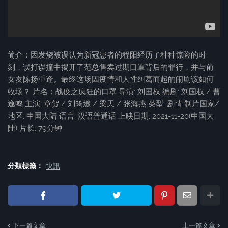
简介：因发烧被误认为新冠患者的程阳经历了种种惊险的时
刻，误打误撞中揭开了范总售卖过期口罩背后的罪行，并与前
女友陈扬重逢。最终这场因疫情和人性纠葛而起的闹剧该如何
收场？ 片名：战疫之疯狂的口罩 导演: 刘国权 编剧: 刘国权 / 曹
逸鸣 主演: 章贺 / 刘筠燃 / 梁天 / 张海燕 类型: 剧情 制片国家/
地区: 中国大陆 语言: 汉语普通话 上映日期: 2021-11-20(中国大
陆) 片长: 79分钟
分類標籤：
快訊
下一篇文章
上一篇文章