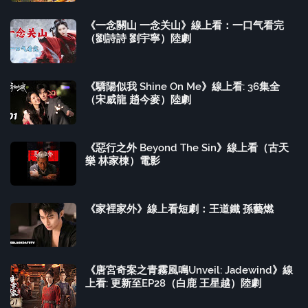
《一念關山 一念关山》線上看：一口气看完
（劉詩詩 劉宇寧）陸劇
《驕陽似我 Shine On Me》線上看: 36集全
（宋威龍 趙今麥）陸劇
《惡行之外 Beyond The Sin》線上看（古天
樂 林家棟）電影
《家裡家外》線上看短劇：王道鐵 孫藝燃
《唐宮奇案之青霧風鳴Unveil: Jadewind》線
上看: 更新至EP28（白鹿 王星越）陸劇