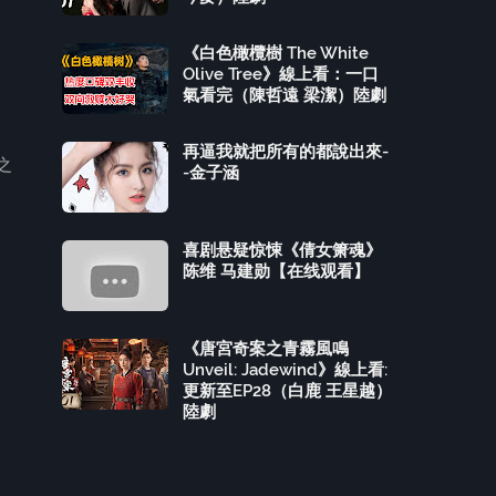
《白色橄欖樹 The White
Olive Tree》線上看：一口
氣看完（陳哲遠 梁潔）陸劇
再逼我就把所有的都說出來-
之
-金子涵
喜剧悬疑惊悚《倩女箫魂》
陈维 马建勋【在线观看】
《唐宮奇案之青霧風鳴
Unveil: Jadewind》線上看:
更新至EP28（白鹿 王星越）
陸劇