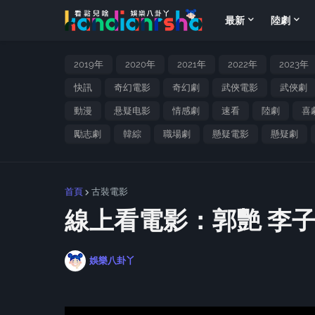
最新
陸劇
2019年
2020年
2021年
2022年
2023年
快訊
奇幻電影
奇幻劇
武俠電影
武俠劇
動漫
悬疑电影
情感劇
速看
陸劇
喜
勵志劇
韓綜
職場劇
懸疑電影
懸疑劇
首頁
古裝電影
線上看電影：郭艷 李
娛樂八卦丫