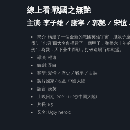
線上看:戰國之無艷
主演: 李子雄 / 謝寧 / 郭艷 / 宋愷
簡介: 構建了一個全新的戰國英雄宇宙，鬼穀子座
伐”、“忠勇”四大名劍構建了一個甲子，整整六十
劍”，為愛，天下蒼生而戰，打破這場百年動盪。
導演: 程遠
編劇: 花白
類型: 愛情 / 歷史 / 戰爭 / 古裝
製片國家/地區: 中國大陸
語言: 漢英
上映日期: 2021-11-25(中國大陸)
片長: 85
又名: Ugly heroic