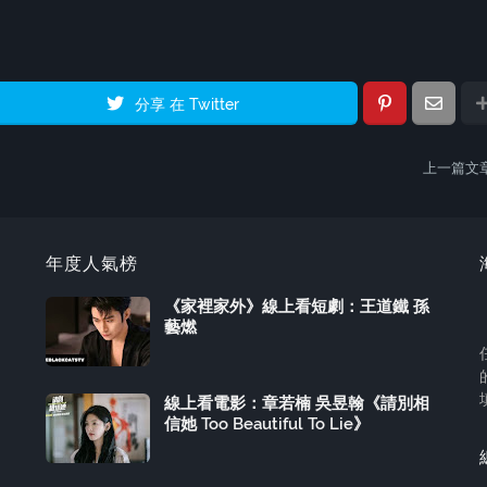
分享 在 Twitter
上一篇文
年度人氣榜
《家裡家外》線上看短劇：王道鐵 孫
藝燃
線上看電影：章若楠 吳昱翰《請別相
信她 Too Beautiful To Lie》