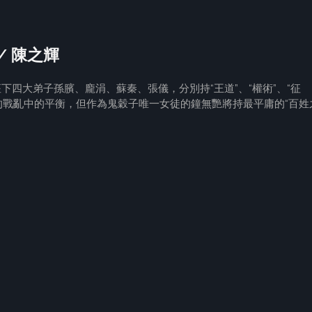
 / 陳之輝
下四大弟子孫臏、龐涓、蘇秦、張儀，分別持“王道”、“權術”、“征
年的戰亂中的平衡，但作為鬼穀子唯一女徒的鐘無艷將持最平庸的“百姓