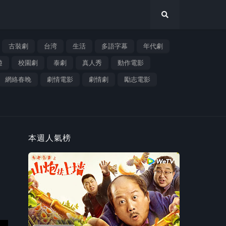
古裝劇
台湾
生活
多語字幕
年代劇
遊
校園劇
泰劇
真人秀
動作電影
網絡春晚
劇情電影
劇情劇
勵志電影
本週人氣榜