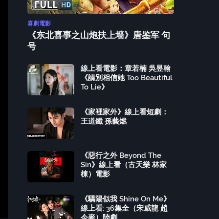
喜劇電影
《东北喜事之山炮扶上墙》唐鉴军 句
号
線上看電影：章若楠 吳昱翰
《請別相信她 Too Beautiful
To Lie》
《家裡家外》線上看短劇：
王道鐵 孫藝燃
《惡行之外 Beyond The
Sin》線上看（古天樂 林家
棟）電影
《驕陽似我 Shine On Me》
線上看: 36集全（宋威龍 趙
今麥）陸劇