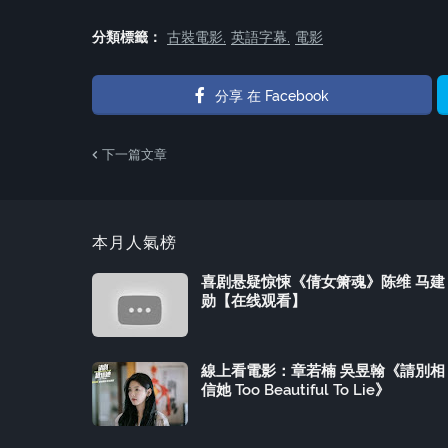
分類標籤：
古裝電影
英語字幕
電影
分享 在 Facebook
下一篇文章
本月人氣榜
喜剧悬疑惊悚《倩女箫魂》陈维 马建
勋【在线观看】
線上看電影：章若楠 吳昱翰《請別相
信她 Too Beautiful To Lie》