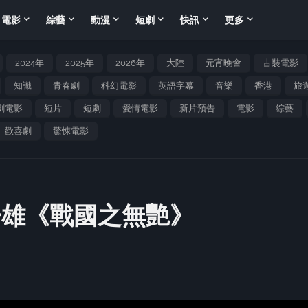
電影
綜藝
動漫
短劇
快訊
更多
2024年
2025年
2026年
大陸
元宵晚會
古裝電影
知識
青春劇
科幻電影
英語字幕
音樂
香港
旅
劇電影
短片
短劇
愛情電影
新片預告
電影
綜藝
歡喜劇
驚悚電影
子雄《戰國之無艷》