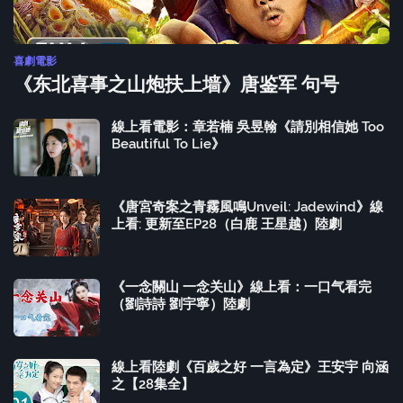
喜劇電影
《东北喜事之山炮扶上墙》唐鉴军 句号
線上看電影：章若楠 吳昱翰《請別相信她 Too
Beautiful To Lie》
《唐宮奇案之青霧風鳴Unveil: Jadewind》線
上看: 更新至EP28（白鹿 王星越）陸劇
《一念關山 一念关山》線上看：一口气看完
（劉詩詩 劉宇寧）陸劇
線上看陸劇《百歲之好 一言為定》王安宇 向涵
之【28集全】