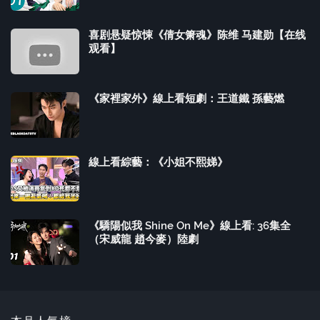
喜剧悬疑惊悚《倩女箫魂》陈维 马建勋【在线
观看】
《家裡家外》線上看短劇：王道鐵 孫藝燃
線上看綜藝：《小姐不熙娣》
《驕陽似我 Shine On Me》線上看: 36集全
（宋威龍 趙今麥）陸劇