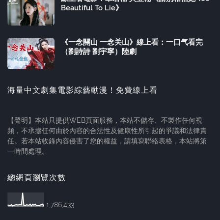
Beautiful To Lie》
《一念關山 一念关山》線上看：一口气看完
（劉詩詩 劉宇寧）陸劇
海量中文劇集電影綜藝動漫！免費線上看
【聲明】本站只提供WEB頁面服務，本站不儲存、不製作任何視
頻，不承擔任何由於內容的合法性及健康性所引起的爭議和法律責
任。若本站收錄內容侵害了您的權益，請填寫聯絡表格，本站將第
一時間處理。
總網頁瀏覽次數
1,786,433