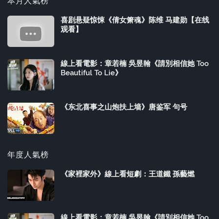
本月人氣榜
喜剧悬疑惊悚《倩女箫魂》陈维 马建勋【在线
观看】
線上看電影：章若楠 吳昱翰《請別相信她 Too
Beautiful To Lie》
《东北喜事之山炮扶上墙》唐鉴军 句号
年度人氣榜
《家裡家外》線上看短劇：王道鐵 孫藝燃
線上看電影：章若楠 吳昱翰《請別相信她 Too