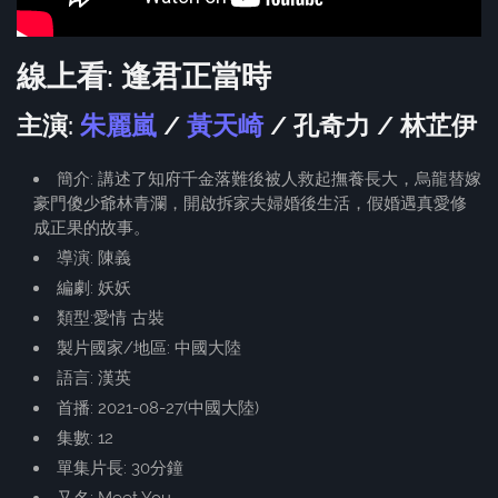
線上看: 逢君正當時
主演:
朱麗嵐
/
黃天崎
/ 孔奇力 / 林芷伊
簡介: 講述了知府千金落難後被人救起撫養長大，烏龍替嫁
豪門傻少爺林青瀾，開啟拆家夫婦婚後生活，假婚遇真愛修
成正果的故事。
導演: 陳義
編劇: 妖妖
類型:愛情 古裝
製片國家/地區: 中國大陸
語言: 漢英
首播: 2021-08-27(中國大陸)
集數: 12
單集片長: 30分鐘