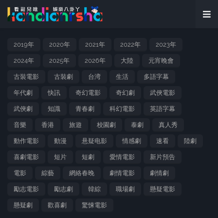
2019年
2020年
2021年
2022年
2023年
2024年
2025年
2026年
大陸
元宵晚會
古裝電影
古裝劇
台湾
生活
多語字幕
年代劇
快訊
奇幻電影
奇幻劇
武俠電影
武俠劇
知識
青春劇
科幻電影
英語字幕
音樂
香港
旅遊
校園劇
泰劇
真人秀
動作電影
動漫
悬疑电影
情感劇
速看
陸劇
喜劇電影
短片
短劇
愛情電影
新片預告
電影
綜藝
網絡春晚
劇情電影
劇情劇
勵志電影
勵志劇
韓綜
職場劇
懸疑電影
懸疑劇
歡喜劇
驚悚電影