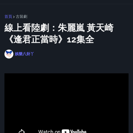
首頁
古裝劇
線上看陸劇：朱麗嵐 黃天崎
《逢君正當時》12集全
娛樂八卦丫