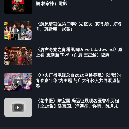
樂 林家棟）電影
《演员请就位第二季》完整版（陈凯歌、尔冬
升、郭敬明、赵薇）
《唐宮奇案之青霧風鳴Unveil: Jadewind》線
上看: 更新至EP28（白鹿 王星越）陸劇
《中央广播电视总台2020网络春晚》以“我的
青春嘉年华”为主题 与广大年轻人共同展望新
春
《老中医》陈宝国 冯远征展现名医奋斗历程
【全40集】陈宝国、冯远征、许晴、陈月末