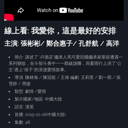
線上看: 我愛你，這是最好的安排
主演: 張彬彬/ 鄭合惠子/ 孔舒航 / 高洋
簡介: 講述了“JR酒店”繼承人馬可愛回國繼承家業卻遭遇一
系列變故，在斗智斗勇中一一戳破謎團，與夏雨行上演了“公
主”遇上“痞子”的浪漫愛情故事。
導演: 陳林海 / 陳冠龍 / 王偉 編劇: 王莉萱 / 劉一萌 / 張
雪婷 / 周捷
類型: 劇情 /愛情
製片國家/地區: 中國大陸
語言: 漢英
首播: 2019-10-16(中國大陸)
集數: 48