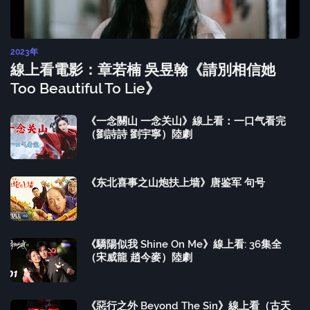
2023年
線上看電影：章若楠 吳昱翰《請別相信她
Too Beautiful To Lie》
《一念關山 一念关山》線上看：一口气看完
（劉詩詩 劉宇寧）陸劇
《东北喜事之山炮扶上墙》唐鉴军 句号
《驕陽似我 Shine On Me》線上看: 36集全
（宋威龍 趙今麥）陸劇
《惡行之外 Beyond The Sin》線上看（古天