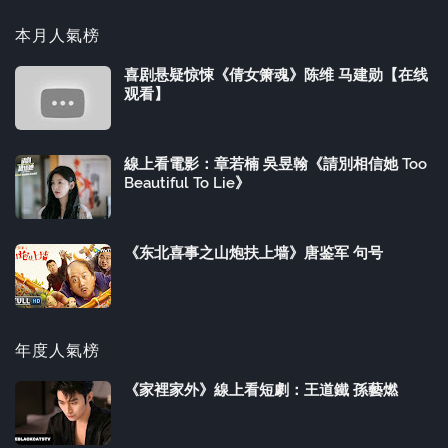
本月人氣榜
喜剧悬疑惊悚《倩女箫魂》陈维 马建勋【在线
观看】
線上看電影：章若楠 吳昱翰《請別相信她 Too
Beautiful To Lie》
《东北喜事之山炮扶上墙》唐鉴军 句号
年度人氣榜
《家裡家外》線上看短劇：王道鐵 孫藝燃