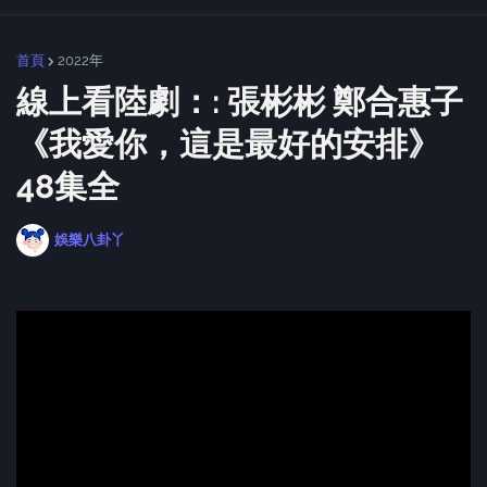
首頁
2022年
線上看陸劇：: 張彬彬 鄭合惠子
《我愛你，這是最好的安排》
48集全
娛樂八卦丫