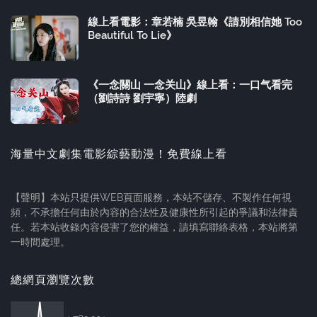
線上看電影：章若楠 吳昱翰《請別相信她 Too
Beautiful To Lie》
《一念關山 一念关山》線上看：一口气看完
（劉詩詩 劉宇寧）陸劇
海量中文劇集電影綜藝動漫！免費線上看
【聲明】本站只提供WEB頁面服務，本站不儲存、不製作任何視
頻，不承擔任何由於內容的合法性及健康性所引起的爭議和法律責
任。若本站收錄內容侵害了您的權益，請填寫聯絡表格，本站將第
一時間處理。
總網頁瀏覽次數