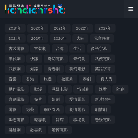
2019年
2020年
2021年
2022年
2023年
2024年
2025年
2026年
大陸
元宵晚會
古裝電影
古裝劇
台湾
生活
多語字幕
年代劇
快訊
奇幻電影
奇幻劇
武俠電影
武俠劇
知識
青春劇
科幻電影
英語字幕
音樂
香港
旅遊
校園劇
泰劇
真人秀
動作電影
動漫
悬疑电影
情感劇
速看
陸劇
喜劇電影
短片
短劇
愛情電影
新片預告
電影
綜藝
網絡春晚
劇情電影
劇情劇
勵志電影
勵志劇
韓綜
職場劇
懸疑電影
懸疑劇
歡喜劇
驚悚電影