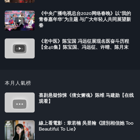
《中央广播电视总台2020网络春晚》以“我的
青春嘉年华”为主题 与广大年轻人共同展望新
春
《老中医》陈宝国 冯远征展现名医奋斗历程
【全40集】陈宝国、冯远征、许晴、陈月末
本月人氣榜
喜剧悬疑惊悚《倩女箫魂》陈维 马建勋【在线
观看】
線上看電影：章若楠 吳昱翰《請別相信她 Too
Beautiful To Lie》