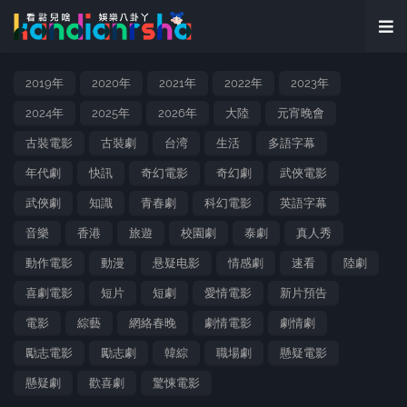
2019年
2020年
2021年
2022年
2023年
2024年
2025年
2026年
大陸
元宵晚會
古裝電影
古裝劇
台湾
生活
多語字幕
年代劇
快訊
奇幻電影
奇幻劇
武俠電影
武俠劇
知識
青春劇
科幻電影
英語字幕
音樂
香港
旅遊
校園劇
泰劇
真人秀
動作電影
動漫
悬疑电影
情感劇
速看
陸劇
喜劇電影
短片
短劇
愛情電影
新片預告
電影
綜藝
網絡春晚
劇情電影
劇情劇
勵志電影
勵志劇
韓綜
職場劇
懸疑電影
懸疑劇
歡喜劇
驚悚電影