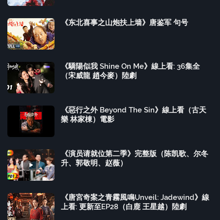
《东北喜事之山炮扶上墙》唐鉴军 句号
《驕陽似我 Shine On Me》線上看: 36集全
（宋威龍 趙今麥）陸劇
《惡行之外 Beyond The Sin》線上看（古天
樂 林家棟）電影
《演员请就位第二季》完整版（陈凯歌、尔冬
升、郭敬明、赵薇）
《唐宮奇案之青霧風鳴Unveil: Jadewind》線
上看: 更新至EP28（白鹿 王星越）陸劇