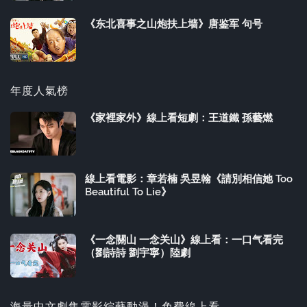
《东北喜事之山炮扶上墙》唐鉴军 句号
年度人氣榜
《家裡家外》線上看短劇：王道鐵 孫藝燃
線上看電影：章若楠 吳昱翰《請別相信她 Too
Beautiful To Lie》
《一念關山 一念关山》線上看：一口气看完
（劉詩詩 劉宇寧）陸劇
海量中文劇集電影綜藝動漫！免費線上看