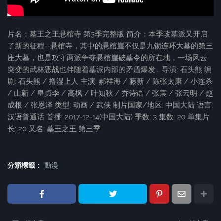
片名：墓王之王悬棺寺 第3季完整版 简介：本季攻墓派又开启
了新的征程--悬棺寺，其中的悬棺崖不仅是九锁连环大墓的第三
座大墓，也是攻守两派争夺悬棺崖破墓令的所在地，一场风云
突变的武林恶战也伴随着墓派内部的矛盾爆发... 导演: 石头熊 编
剧: 石头熊 / 撸湿上人 主演: 郝祥海 / 藤新 / 陈张太康 / 小连杀
/ 山新 / 皇贞季 / 高枫 / 叶知秋 / 乔诗语 / 张震 / 张云明 / 赵
成根 / 张恩泽 类型: 动画 / 武侠 制片国家/地区: 中国大陆 语言:
汉语普通话 首播: 2017-12-14(中国大陆) 季数: 3 集数: 20 单集片
长: 20 又名: 墓王之王 第三季
分類標籤：
動漫