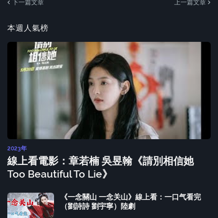
下一篇文章
上一篇文章
本週人氣榜
2023年
線上看電影：章若楠 吳昱翰《請別相信她
Too Beautiful To Lie》
《一念關山 一念关山》線上看：一口气看完
（劉詩詩 劉宇寧）陸劇