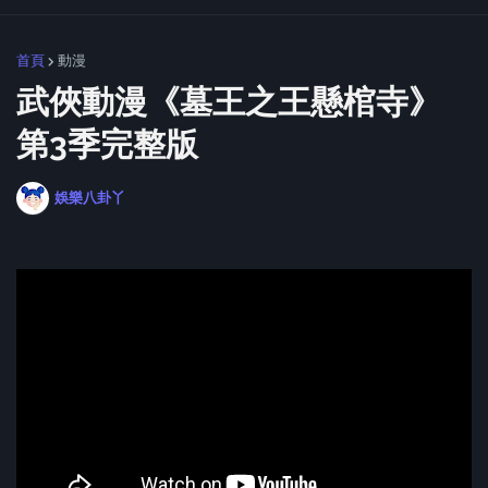
首頁
動漫
武俠動漫《墓王之王懸棺寺》
第3季完整版
娛樂八卦丫