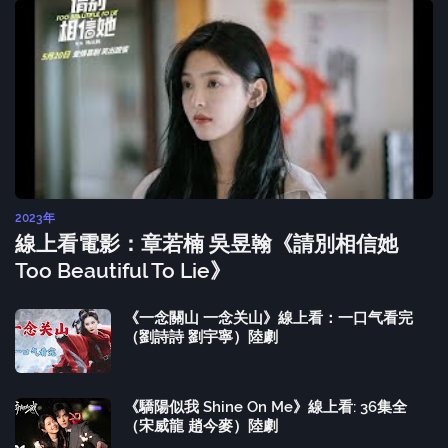
2023年
線上看電影：章若楠 吳昱翰《請別相信她
Too Beautiful To Lie》
《一念關山 一念关山》線上看：一口气看完
（劉詩詩 劉宇寧）陸劇
《驕陽似我 Shine On Me》線上看: 36集全
（宋威龍 趙今麥）陸劇