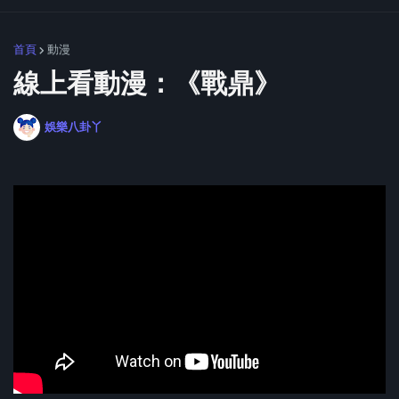
首頁
動漫
線上看動漫：《戰鼎》
娛樂八卦丫