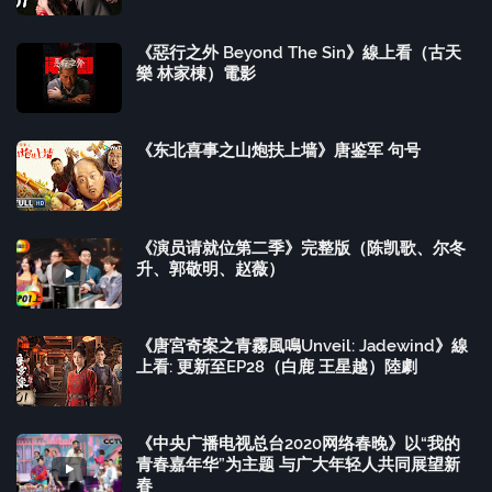
《惡行之外 Beyond The Sin》線上看（古天
樂 林家棟）電影
《东北喜事之山炮扶上墙》唐鉴军 句号
《演员请就位第二季》完整版（陈凯歌、尔冬
升、郭敬明、赵薇）
《唐宮奇案之青霧風鳴Unveil: Jadewind》線
上看: 更新至EP28（白鹿 王星越）陸劇
《中央广播电视总台2020网络春晚》以“我的
青春嘉年华”为主题 与广大年轻人共同展望新
春