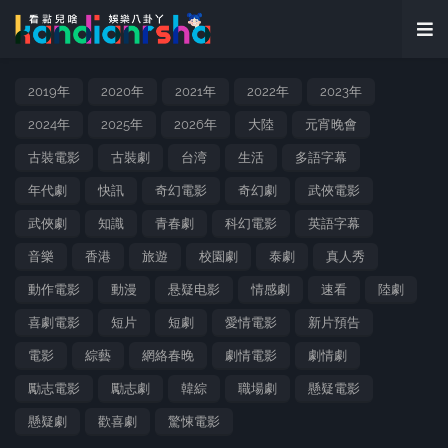
2019年
2020年
2021年
2022年
2023年
2024年
2025年
2026年
大陸
元宵晚會
古裝電影
古裝劇
台湾
生活
多語字幕
年代劇
快訊
奇幻電影
奇幻劇
武俠電影
武俠劇
知識
青春劇
科幻電影
英語字幕
音樂
香港
旅遊
校園劇
泰劇
真人秀
動作電影
動漫
悬疑电影
情感劇
速看
陸劇
喜劇電影
短片
短劇
愛情電影
新片預告
電影
綜藝
網絡春晚
劇情電影
劇情劇
勵志電影
勵志劇
韓綜
職場劇
懸疑電影
懸疑劇
歡喜劇
驚悚電影