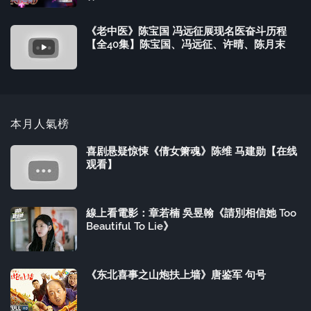
《老中医》陈宝国 冯远征展现名医奋斗历程
【全40集】陈宝国、冯远征、许晴、陈月末
本月人氣榜
喜剧悬疑惊悚《倩女箫魂》陈维 马建勋【在线
观看】
線上看電影：章若楠 吳昱翰《請別相信她 Too
Beautiful To Lie》
《东北喜事之山炮扶上墙》唐鉴军 句号