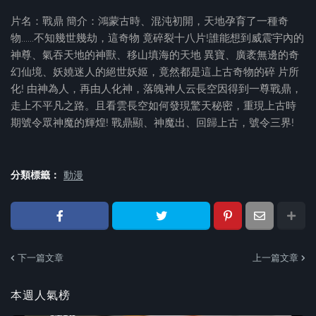
片名：戰鼎 簡介：鴻蒙古時、混沌初開，天地孕育了一種奇
物......不知幾世幾劫，這奇物 竟碎裂十八片!誰能想到威震宇內的
神尊、氣吞天地的神獸、移山填海的天地 異寶、廣袤無邊的奇
幻仙境、妖嬈迷人的絕世妖姬，竟然都是這上古奇物的碎 片所
化! 由神為人，再由人化神，落魄神人云長空因得到一尊戰鼎，
走上不平凡之路。且看雲長空如何發現驚天秘密，重現上古時
期號令眾神魔的輝煌! 戰鼎顯、神魔出、回歸上古，號令三界!
分類標籤：
動漫
下一篇文章
上一篇文章
本週人氣榜