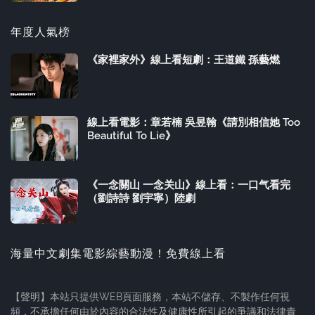
年度人氣榜
《家裡家外》線上看短劇：王道鐵 孫藝燃
線上看電影：章若楠 吳昱翰《請別相信她 Too
Beautiful To Lie》
《一念關山 一念关山》線上看：一口气看完
（劉詩詩 劉宇寧）陸劇
海量中文劇集電影綜藝動漫！免費線上看
【聲明】本站只提供WEB頁面服務，本站不儲存、不製作任何視
頻，不承擔任何由於內容的合法性及健康性所引起的爭議和法律責