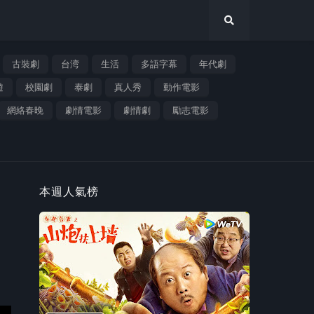
古裝劇
台湾
生活
多語字幕
年代劇
遊
校園劇
泰劇
真人秀
動作電影
網絡春晚
劇情電影
劇情劇
勵志電影
本週人氣榜