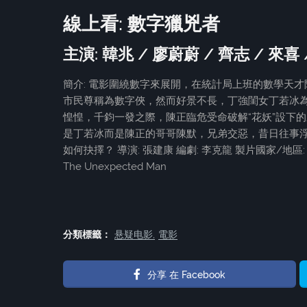
線上看: 數字獵兇者
主演: 韓兆 / 廖蔚蔚 / 齊志 / 來喜
簡介: 電影圍繞數字來展開，在統計局上班的數學天
市民尊稱為數字俠，然而好景不長，丁強閨女丁若冰
惶惶，千鈞一發之際，陳正臨危受命破解“花妖”設下
是丁若冰而是陳正的哥哥陳默，兄弟交惡，昔日往事
如何抉擇？ 導演: 張建康 編劇: 李克龍 製片國家/地區: 中
The Unexpected Man
分類標籤：
悬疑电影
電影
分享 在 Facebook