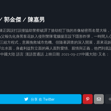
 / 郭金傑 / 陳嘉男
才陳正因誤打誤撞協助警察破譯了搶劫犯丁強的肖像秘密而名聲大噪，
為父報仇化身黑客花妖入侵刑警隊電腦揚言設下隱形炸彈，一時間人
的三組方程式，意圖挽救城市危機。但隨著調查的深入開展，原來花
浮出水面，身處利益對立面的兩人面對愛情、親情與正義，他們到底
國大陸 語言: 漢語普通話 上映日期: 2021-09-27(中國大陸) 又名：
分享 在 Twitter