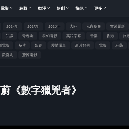
電影
綜藝
動漫
短劇
快訊
更多
2024年
2025年
2026年
大陸
元宵晚會
古裝電影
知識
青春劇
科幻電影
英語字幕
音樂
香港
旅
劇電影
短片
短劇
愛情電影
新片預告
電影
綜藝
歡喜劇
驚悚電影
蔚蔚《數字獵兇者》