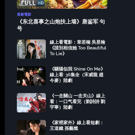
喜劇電影
《东北喜事之山炮扶上墙》唐鉴军 句
号
線上看電影：章若楠 吳昱翰
《請別相信她 Too Beautiful
To Lie》
《驕陽似我 Shine On Me》
線上看: 36集全（宋威龍 趙
今麥）陸劇
《一念關山 一念关山》線上
看：一口气看完（劉詩詩 劉
宇寧）陸劇
《家裡家外》線上看短劇：
王道鐵 孫藝燃