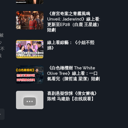
《唐宮奇案之青霧風鳴
Unveil: Jadewind》線上看:
更新至EP28（白鹿 王星越）
陸劇
被
心
線上看綜藝：《小姐不熙
娣》
妖不
該
《白色橄欖樹 The White
Olive Tree》線上看：一口
氣看完（陳哲遠 梁潔）陸劇
喜剧悬疑惊悚《倩女箫魂》
陈维 马建勋【在线观看】