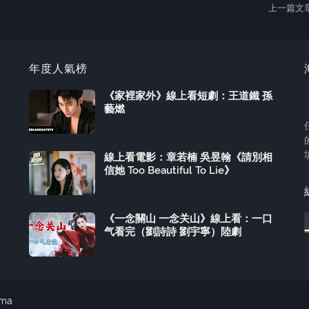
上一篇文
年度人氣榜
《家裡家外》線上看短劇：王道鐵 孫
藝燃
線上看電影：章若楠 吳昱翰《請別相
信她 Too Beautiful To Lie》
《一念關山 一念关山》線上看：一口
气看完（劉詩詩 劉宇寧）陸劇
ama