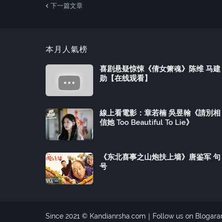
下一篇文章
本月人氣榜
喜剧悬疑惊悚《倩女箫魂》陈维 马建
勋【在线观看】
線上看電影：章若楠 吳昱翰《請別相
信她 Too Beautiful To Lie》
《东北喜事之山炮扶上墙》唐鉴军 句
号
Since 2021 ©
Kandianrsha.com
｜
Follow us on Blogar