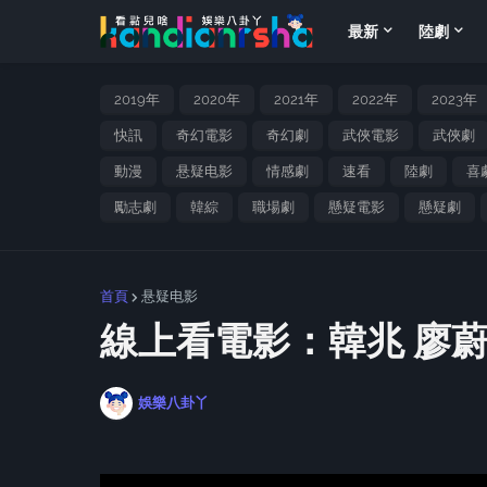
最新
陸劇
2019年
2020年
2021年
2022年
2023年
快訊
奇幻電影
奇幻劇
武俠電影
武俠劇
動漫
悬疑电影
情感劇
速看
陸劇
喜
勵志劇
韓綜
職場劇
懸疑電影
懸疑劇
首頁
悬疑电影
線上看電影：韓兆 廖
娛樂八卦丫