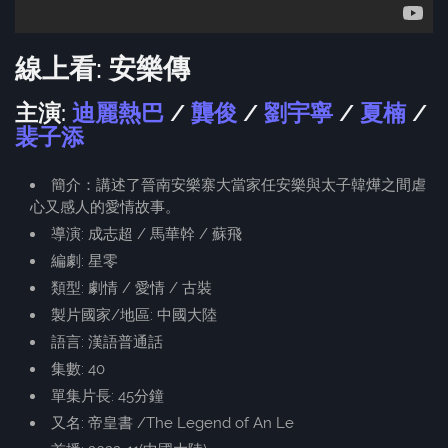
線上看: 安樂傳
主演:
迪麗熱巴
/
龔俊
/
劉宇寧
/
夏楠
/
裴子添
簡介：講述了晉南安樂寨大當家任安樂與太子韓燁之間虐
心又感人的愛情故事。
導演: 成志超 / 馬華幹 / 蘇飛
編劇: 星零
類型: 劇情 / 愛情 / 古裝
製片國家/地區: 中國大陸
語言: 漢語普通話
集數: 40
單集片長: 45分鐘
又名: 帝皇書 /The Legend of An Le