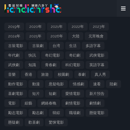
2019年
2020年
2021年
2022年
2023年
2024年
2025年
2026年
大陸
元宵晚會
古裝電影
古裝劇
台湾
生活
多語字幕
年代劇
快訊
奇幻電影
奇幻劇
武俠電影
武俠劇
知識
青春劇
科幻電影
英語字幕
音樂
香港
旅遊
校園劇
泰劇
真人秀
動作電影
動漫
悬疑电影
情感劇
速看
陸劇
喜劇電影
短片
短劇
愛情電影
新片預告
電影
綜藝
網絡春晚
劇情電影
劇情劇
勵志電影
勵志劇
韓綜
職場劇
懸疑電影
懸疑劇
歡喜劇
驚悚電影