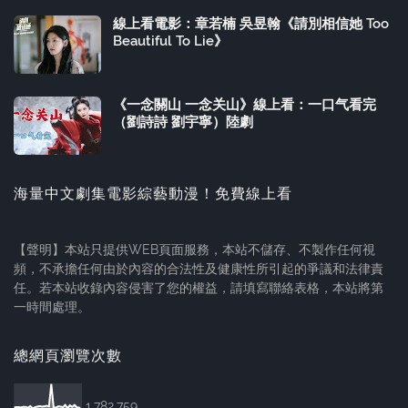
線上看電影：章若楠 吳昱翰《請別相信她 Too
Beautiful To Lie》
《一念關山 一念关山》線上看：一口气看完
（劉詩詩 劉宇寧）陸劇
海量中文劇集電影綜藝動漫！免費線上看
【聲明】本站只提供WEB頁面服務，本站不儲存、不製作任何視
頻，不承擔任何由於內容的合法性及健康性所引起的爭議和法律責
任。若本站收錄內容侵害了您的權益，請填寫聯絡表格，本站將第
一時間處理。
總網頁瀏覽次數
1,782,759