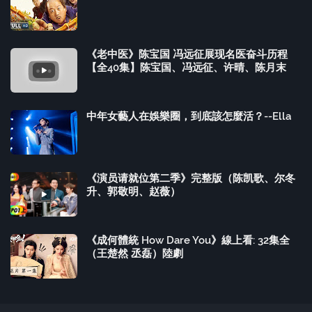
《老中医》陈宝国 冯远征展现名医奋斗历程
【全40集】陈宝国、冯远征、许晴、陈月末
中年女藝人在娛樂圈，到底該怎麼活？--Ella
《演员请就位第二季》完整版（陈凯歌、尔冬
升、郭敬明、赵薇）
《成何體統 How Dare You》線上看: 32集全
（王楚然 丞磊）陸劇