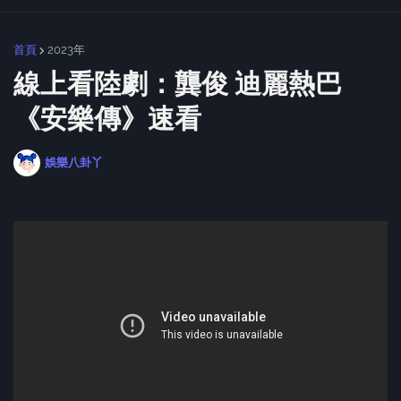
首頁
2023年
線上看陸劇：龔俊 迪麗熱巴
《安樂傳》速看
娛樂八卦丫