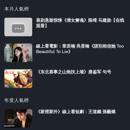
本月人氣榜
喜剧悬疑惊悚《倩女箫魂》陈维 马建勋【在线
观看】
線上看電影：章若楠 吳昱翰《請別相信她 Too
Beautiful To Lie》
《东北喜事之山炮扶上墙》唐鉴军 句号
年度人氣榜
《家裡家外》線上看短劇：王道鐵 孫藝燃