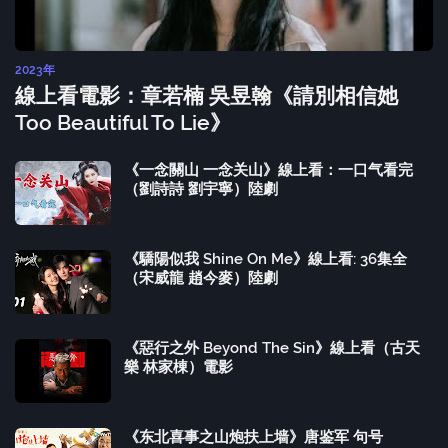
2023年
線上看電影：章若楠 吳昱翰《請別相信她
Too Beautiful To Lie》
《一念關山 一念关山》線上看：一口气看完
（劉詩詩 劉宇寧）陸劇
《驕陽似我 Shine On Me》線上看: 36集全
（宋威龍 趙今麥）陸劇
《惡行之外 Beyond The Sin》線上看（古天
樂 林家棟）電影
《东北喜事之山炮扶上墙》唐鉴军 句号