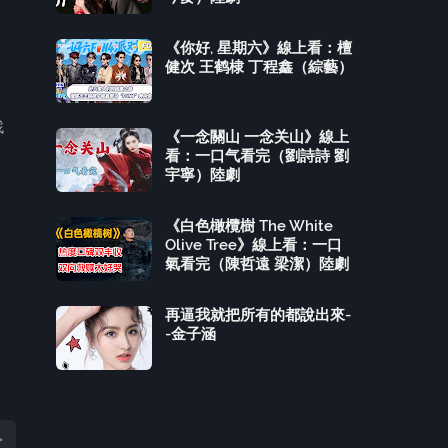
《你好, 星期六》線上看：檀
健次 王鹤棣 丁程鑫（綜藝）
找
《一念關山 一念关山》線上
看：一口气看完（劉詩詩 劉
宇寧）陸劇
《白色橄欖樹 The White
Olive Tree》線上看：一口
氣看完（陳哲遠 梁潔）陸劇
再逼我就把所有的都說出來-
-金子涵