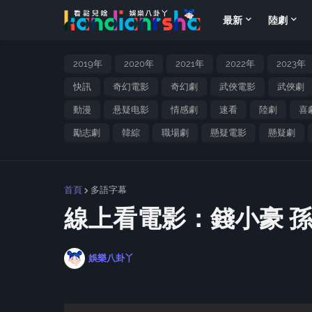
最新
陸劇
2019年
2020年
2021年
2022年
2023年
快訊
奇幻電影
奇幻劇
武俠電影
武俠劇
動漫
悬疑电影
情感劇
速看
陸劇
喜
勵志劇
韓綜
職場劇
懸疑電影
懸疑劇
首頁
多語字幕
線上看電影：錢小豪 
娛樂八卦丫