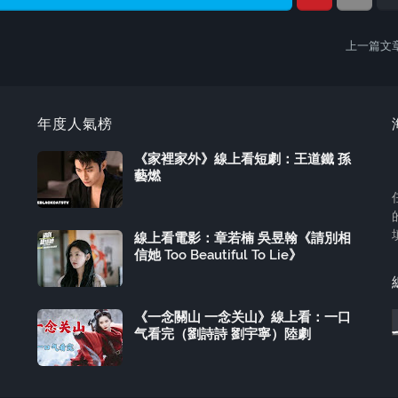
上一篇文
年度人氣榜
《家裡家外》線上看短劇：王道鐵 孫
藝燃
線上看電影：章若楠 吳昱翰《請別相
信她 Too Beautiful To Lie》
《一念關山 一念关山》線上看：一口
气看完（劉詩詩 劉宇寧）陸劇