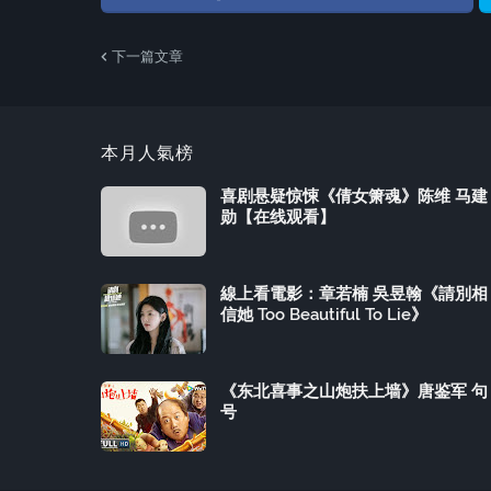
下一篇文章
本月人氣榜
喜剧悬疑惊悚《倩女箫魂》陈维 马建
勋【在线观看】
線上看電影：章若楠 吳昱翰《請別相
信她 Too Beautiful To Lie》
《东北喜事之山炮扶上墙》唐鉴军 句
号