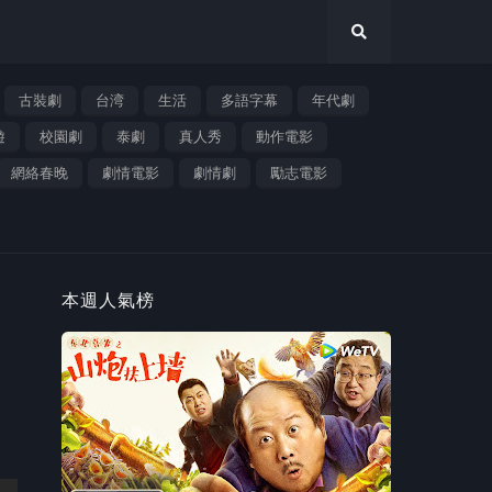
古裝劇
台湾
生活
多語字幕
年代劇
遊
校園劇
泰劇
真人秀
動作電影
網絡春晚
劇情電影
劇情劇
勵志電影
本週人氣榜