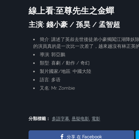
線上看:至尊先生之金蟬
主演: 錢小豪 / 孫昊 / 孟智超
簡介: 講述了英叔去世後徒弟小豪獨闖江湖降
的演員真的是一次比一次差了，越來越沒有林正英
導演: 郭亞鵬
類型: 喜劇 / 動作 / 奇幻
製片國家/地區: 中國大陸
語言: 多语
又名: Mr. Zombie
分類標籤：
多語字幕
悬疑电影
電影
分享 在 Facebook