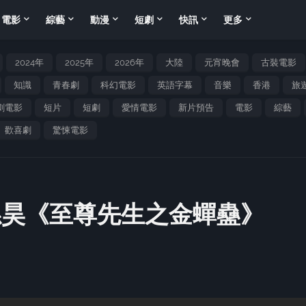
電影
綜藝
動漫
短劇
快訊
更多
2024年
2025年
2026年
大陸
元宵晚會
古裝電影
知識
青春劇
科幻電影
英語字幕
音樂
香港
旅
劇電影
短片
短劇
愛情電影
新片預告
電影
綜藝
歡喜劇
驚悚電影
孫昊《至尊先生之金蟬蠱》