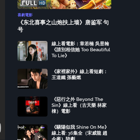
喜劇電影
《东北喜事之山炮扶上墙》唐鉴军 句
号
線上看電影：章若楠 吳昱翰
《請別相信她 Too Beautiful
To Lie》
《家裡家外》線上看短劇：
王道鐵 孫藝燃
《惡行之外 Beyond The
Sin》線上看（古天樂 林家
棟）電影
《驕陽似我 Shine On Me》
線上看: 36集全（宋威龍 趙
今麥）陸劇