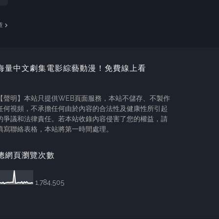
章
海量中文劇集電影綜藝動漫！免費線上看
【聲明】本站只提供WEB頁面服務，本站不儲存、不製作
任何視頻，不承擔任何由於內容的合法性及健康性所引起
的爭議和法律責任。若本站收錄內容侵害了您的權益，請
填寫聯絡表格，本站將第一時間處理。
總網頁瀏覽次數
1,784,505