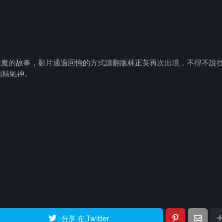
妖除魔的故事，影片通過回憶的方式讓翻版林正英再次出境，不得不說
的精氣神。
分享 在 Twitter