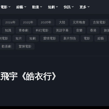
電影
綜藝
動漫
短劇
快訊
更多
2024年
2025年
2026年
大陸
元宵晚會
古裝電影
知識
青春劇
科幻電影
英語字幕
音樂
香港
旅
劇電影
短片
短劇
愛情電影
新片預告
電影
綜藝
歡喜劇
驚悚電影
陳飛宇《皓衣行》