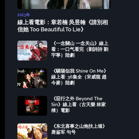
2023年
線上看電影：章若楠 吳昱翰《請別相
信她 Too Beautiful To Lie》
《一念關山 一念关山》線上
看：一口气看完（劉詩詩 劉
宇寧）陸劇
《驕陽似我 Shine On Me》
線上看: 36集全（宋威龍 趙
今麥）陸劇
《惡行之外 Beyond The
Sin》線上看（古天樂 林家
棟）電影
《东北喜事之山炮扶上墙》
唐鉴军 句号