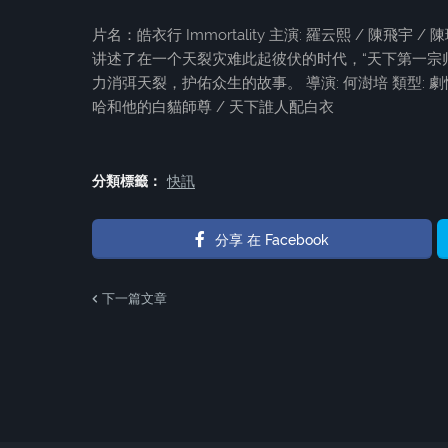
片名：皓衣行 Immortality 主演: 羅云熙 / 陳飛
讲述了在一个天裂灾难此起彼伏的时代，“天下第一宗
力消弭天裂，护佑众生的故事。 導演: 何澍培 類型: 劇情 /
哈和他的白貓師尊 / 天下誰人配白衣
分類標籤：
快訊
分享 在 Facebook
下一篇文章