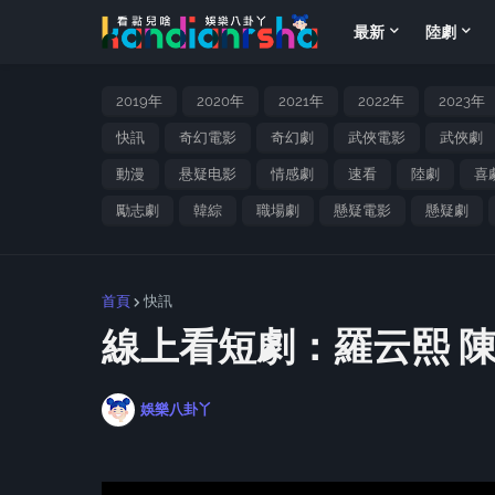
最新
陸劇
2019年
2020年
2021年
2022年
2023年
快訊
奇幻電影
奇幻劇
武俠電影
武俠劇
動漫
悬疑电影
情感劇
速看
陸劇
喜
勵志劇
韓綜
職場劇
懸疑電影
懸疑劇
首頁
快訊
線上看短劇：羅云熙 
娛樂八卦丫