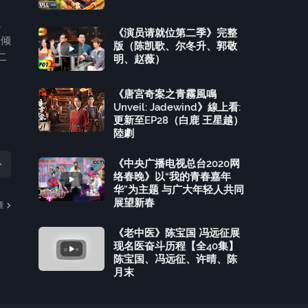
，
《演员请就位第二季》完整
，倾
版（陈凯歌、尔冬升、郭敬
二
明、赵薇）
《唐宮奇案之青霧風鳴
Unveil: Jadewind》線上看:
更新至EP28（白鹿 王星越）
陸劇
《中央广播电视总台2020网
络春晚》以“我的青春嘉年
华”为主题 与广大年轻人共同
展望新春
章
《老中医》陈宝国 冯远征展
现名医奋斗历程【全40集】
陈宝国、冯远征、许晴、陈
月末