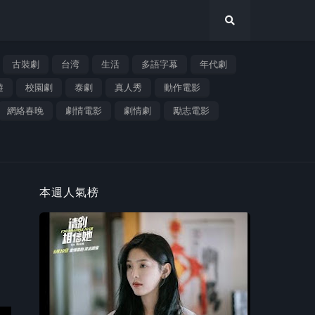
古裝劇
台湾
生活
多語字幕
年代劇
遊
校園劇
泰劇
真人秀
動作電影
網絡春晚
劇情電影
劇情劇
勵志電影
本週人氣榜