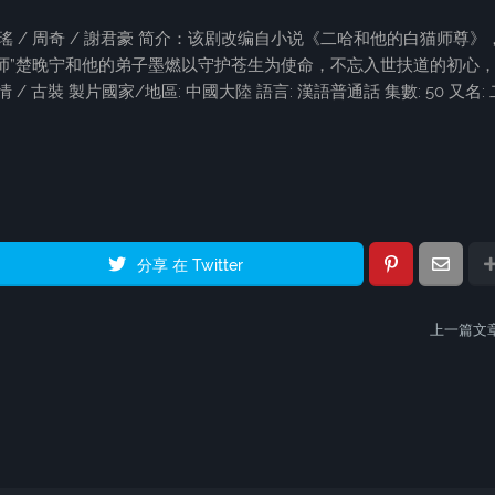
宇 / 陳瑤 / 周奇 / 謝君豪 简介：该剧改编自小说《二哈和他的白猫师尊》
师”楚晚宁和他的弟子墨燃以守护苍生为使命，不忘入世扶道的初心
 古裝 製片國家/地區: 中國大陸 語言: 漢語普通話 集數: 50 又名: 
分享 在 Twitter
上一篇文