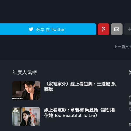
分享 在 Twitter
上一篇文
年度人氣榜
《家裡家外》線上看短劇：王道鐵 孫
藝燃
線上看電影：章若楠 吳昱翰《請別相
信她 Too Beautiful To Lie》