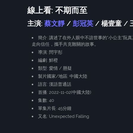
線上看: 不期而至
主演:
蔡文靜
/
彭冠英
/ 楊壹童 / 
簡介: 講述了在外人眼中不諳世事的“小公主”
走向信任，攜手共克難關的故事。
導演: 閆宇彤
編劇: 鮮橙
類型: 愛情 / 懸疑
製片國家/地區: 中國大陸
語言: 漢語普通話
首播: 2022-11-02(中國大陸)
集數: 40
單集片長: 45分鐘
又名: Unexpected Falling