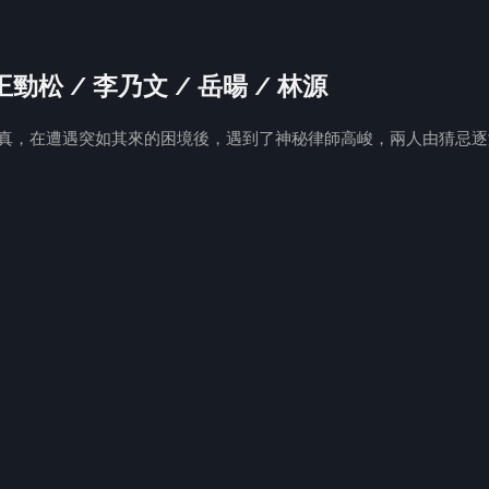
王勁松 / 李乃文 / 岳暘 / 林源
阮真真，在遭遇突如其來的困境後，遇到了神秘律師高峻，兩人由猜忌逐