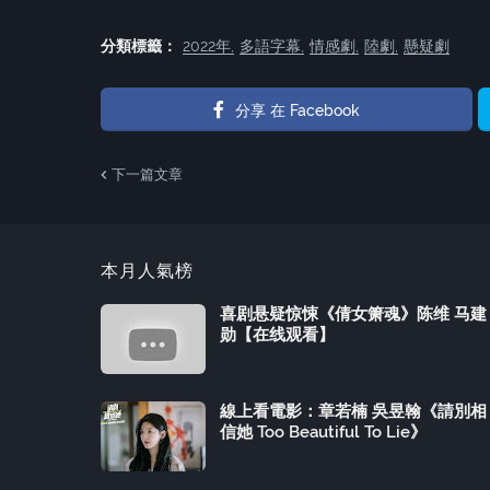
分類標籤：
2022年
多語字幕
情感劇
陸劇
懸疑劇
分享 在 Facebook
下一篇文章
本月人氣榜
喜剧悬疑惊悚《倩女箫魂》陈维 马建
勋【在线观看】
線上看電影：章若楠 吳昱翰《請別相
信她 Too Beautiful To Lie》