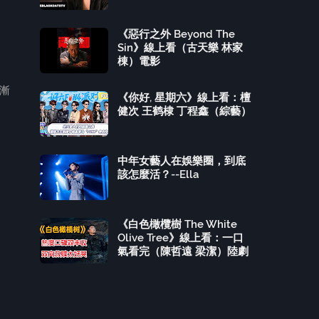
《惡行之外 Beyond The
Sin》線上看（古天樂 林家
棟）電影
漸
《你好, 星期六》線上看：檀
健次 王鹤棣 丁程鑫（綜藝）
中年女藝人在娛樂圈，到底
該怎麼活？--Ella
《白色橄欖樹 The White
Olive Tree》線上看：一口
氣看完（陳哲遠 梁潔）陸劇