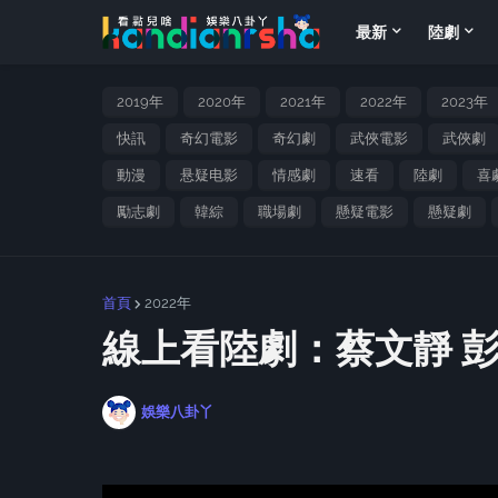
最新
陸劇
2019年
2020年
2021年
2022年
2023年
快訊
奇幻電影
奇幻劇
武俠電影
武俠劇
動漫
悬疑电影
情感劇
速看
陸劇
喜
勵志劇
韓綜
職場劇
懸疑電影
懸疑劇
首頁
2022年
線上看陸劇：蔡文靜 
娛樂八卦丫