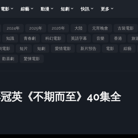
電影
綜藝
動漫
短劇
快訊
更多
2024年
2025年
2026年
大陸
元宵晚會
古裝電影
知識
青春劇
科幻電影
英語字幕
音樂
香港
旅
劇電影
短片
短劇
愛情電影
新片預告
電影
綜藝
歡喜劇
驚悚電影
彭冠英《不期而至》40集全