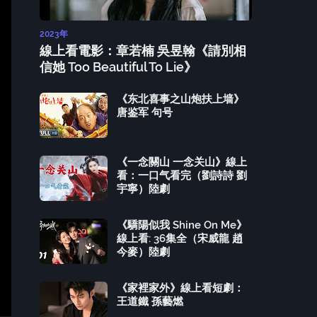
2023年
線上看電影：章若楠 吳昱翰《請別相
信她 Too Beautiful To Lie》
《东北喜事之山炮扶上墙》
唐鉴军 句号
《一念關山 一念关山》線上
看：一口气看完（劉詩詩 劉
宇寧）陸劇
《驕陽似我 Shine On Me》
線上看: 36集全（宋威龍 趙
今麥）陸劇
《家裡家外》線上看短劇：
王道鐵 孫藝燃