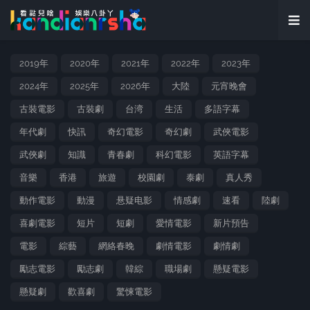
2019年
2020年
2021年
2022年
2023年
2024年
2025年
2026年
大陸
元宵晚會
古裝電影
古裝劇
台湾
生活
多語字幕
年代劇
快訊
奇幻電影
奇幻劇
武俠電影
武俠劇
知識
青春劇
科幻電影
英語字幕
音樂
香港
旅遊
校園劇
泰劇
真人秀
動作電影
動漫
悬疑电影
情感劇
速看
陸劇
喜劇電影
短片
短劇
愛情電影
新片預告
電影
綜藝
網絡春晚
劇情電影
劇情劇
勵志電影
勵志劇
韓綜
職場劇
懸疑電影
懸疑劇
歡喜劇
驚悚電影