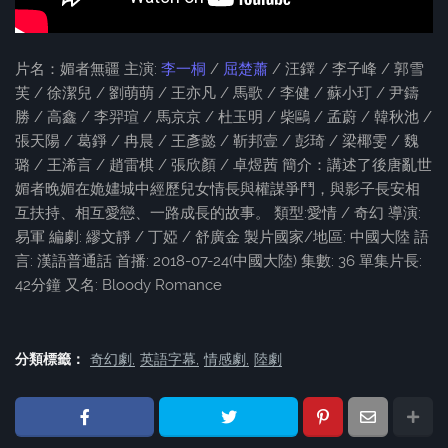
片名：媚者無疆 主演:
李一桐
/
屈楚蕭
/ 汪鐸 / 李子峰 / 郭雪
芙 / 徐潔兒 / 劉萌萌 / 王亦凡 / 馬歌 / 李健 / 蘇小玎 / 尹鑄
勝 / 高鑫 / 李羿瑄 / 馬京京 / 杜玉明 / 柴鷗 / 孟蔚 / 韓秋池 /
張天陽 / 葛錚 / 冉晨 / 王彥懿 / 靳邦壹 / 彭琦 / 梁椰雯 / 魏
璐 / 王浠言 / 趙雷棋 / 張欣顏 / 卓煜茜 簡介：講述了後唐亂世
媚者晚媚在姽嫿城中經歷兒女情長與權謀爭鬥，與影子長安相
互扶持、相互愛戀、一路成長的故事。 類型:愛情 / 奇幻 導演:
易軍 編劇: 繆文靜 / 丁婭 / 舒廣金 製片國家/地區: 中國大陸 語
言: 漢語普通話 首播: 2018-07-24(中國大陸) 集數: 36 單集片長:
42分鐘 又名: Bloody Romance
分類標籤：
奇幻劇
英語字幕
情感劇
陸劇