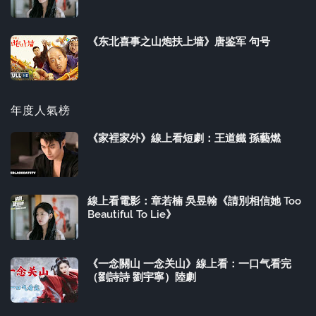
《东北喜事之山炮扶上墙》唐鉴军 句号
年度人氣榜
《家裡家外》線上看短劇：王道鐵 孫藝燃
線上看電影：章若楠 吳昱翰《請別相信她 Too
Beautiful To Lie》
《一念關山 一念关山》線上看：一口气看完
（劉詩詩 劉宇寧）陸劇