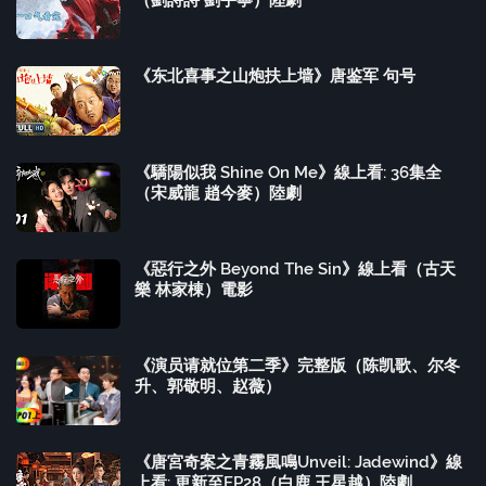
（劉詩詩 劉宇寧）陸劇
《东北喜事之山炮扶上墙》唐鉴军 句号
《驕陽似我 Shine On Me》線上看: 36集全
（宋威龍 趙今麥）陸劇
《惡行之外 Beyond The Sin》線上看（古天
樂 林家棟）電影
《演员请就位第二季》完整版（陈凯歌、尔冬
升、郭敬明、赵薇）
《唐宮奇案之青霧風鳴Unveil: Jadewind》線
上看: 更新至EP28（白鹿 王星越）陸劇