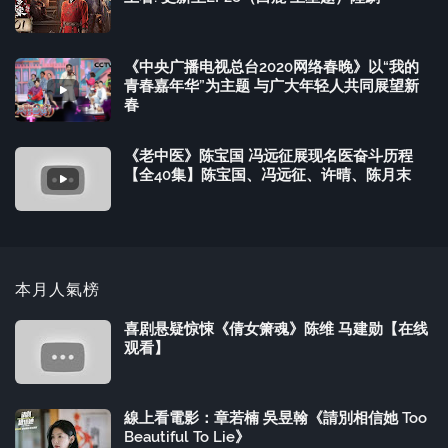
《中央广播电视总台2020网络春晚》以“我的
青春嘉年华”为主题 与广大年轻人共同展望新
春
《老中医》陈宝国 冯远征展现名医奋斗历程
【全40集】陈宝国、冯远征、许晴、陈月末
本月人氣榜
喜剧悬疑惊悚《倩女箫魂》陈维 马建勋【在线
观看】
線上看電影：章若楠 吳昱翰《請別相信她 Too
Beautiful To Lie》