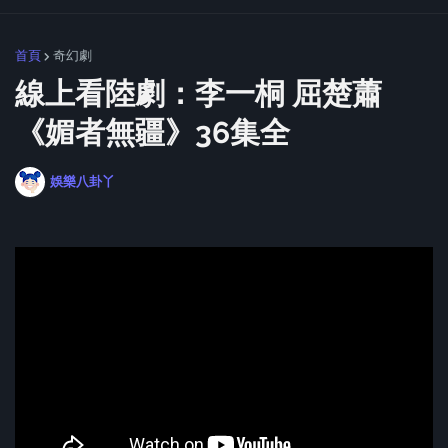
首頁
奇幻劇
線上看陸劇：李一桐 屈楚蕭
《媚者無疆》36集全
娛樂八卦丫