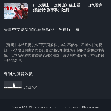
《一念關山 一念关山》線上看：一口气看完
（劉詩詩 劉宇寧）陸劇
海量中文劇集電影綜藝動漫！免費線上看
【聲明】本站只提供WEB頁面服務，本站不儲存、不製作任何視
頻，不承擔任何由於內容的合法性及健康性所引起的爭議和法律責
任。若本站收錄內容侵害了您的權益，請填寫聯絡表格，本站將第
一時間處理。
總網頁瀏覽次數
1,782,963
Since 2021 ©
Kandianrsha.com
｜
Follow us on Blogarama