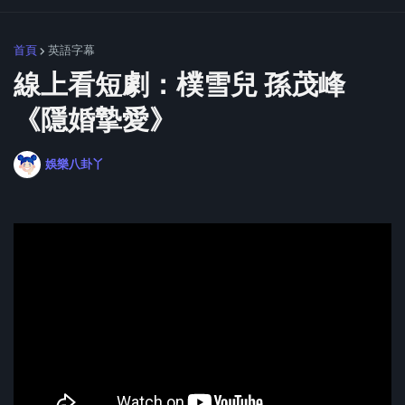
首頁
英語字幕
線上看短劇：樸雪兒 孫茂峰
《隱婚摯愛》
娛樂八卦丫