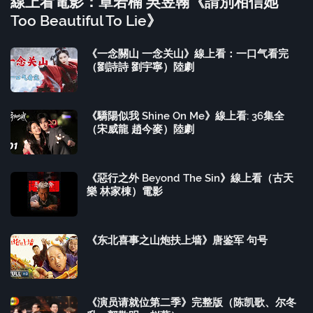
線上看電影：章若楠 吳昱翰《請別相信她
Too Beautiful To Lie》
《一念關山 一念关山》線上看：一口气看完
（劉詩詩 劉宇寧）陸劇
《驕陽似我 Shine On Me》線上看: 36集全
（宋威龍 趙今麥）陸劇
《惡行之外 Beyond The Sin》線上看（古天
樂 林家棟）電影
《东北喜事之山炮扶上墙》唐鉴军 句号
《演员请就位第二季》完整版（陈凯歌、尔冬