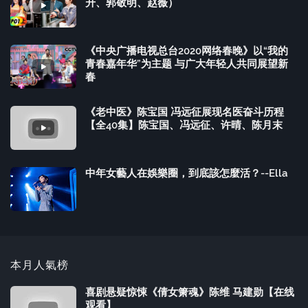
升、郭敬明、赵薇）
《中央广播电视总台2020网络春晚》以“我的
青春嘉年华”为主题 与广大年轻人共同展望新
春
《老中医》陈宝国 冯远征展现名医奋斗历程
【全40集】陈宝国、冯远征、许晴、陈月末
中年女藝人在娛樂圈，到底該怎麼活？--Ella
本月人氣榜
喜剧悬疑惊悚《倩女箫魂》陈维 马建勋【在线
观看】