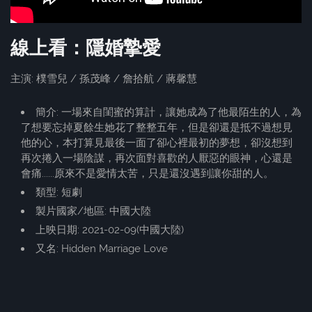
線上看：隱婚摯愛
主演: 樸雪兒 / 孫茂峰 / 詹拾航 / 蔣馨慧
簡介: 一場來自閨蜜的算計，讓她成為了他最陌生的人，為
了想要忘掉夏餘生她花了整整五年，但是卻還是抵不過想見
他的心，本打算見最後一面了卻心裡最初的夢想，卻沒想到
再次捲入一場陰謀，再次面對喜歡的人厭惡的眼神，心還是
會痛......原來不是愛情太苦，只是還沒遇到讓你甜的人。
類型: 短劇
製片國家/地區: 中國大陸
上映日期: 2021-02-09(中國大陸)
又名: Hidden Marriage Love