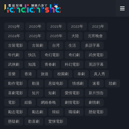
2019年
2020年
2021年
2022年
2023年
2024年
2025年
2026年
大陸
元宵晚會
古裝電影
古裝劇
台湾
生活
多語字幕
年代劇
快訊
奇幻電影
奇幻劇
武俠電影
武俠劇
知識
青春劇
科幻電影
英語字幕
音樂
香港
旅遊
校園劇
泰劇
真人秀
動作電影
動漫
悬疑电影
情感劇
速看
陸劇
喜劇電影
短片
短劇
愛情電影
新片預告
電影
綜藝
網絡春晚
劇情電影
劇情劇
勵志電影
勵志劇
韓綜
職場劇
懸疑電影
懸疑劇
歡喜劇
驚悚電影