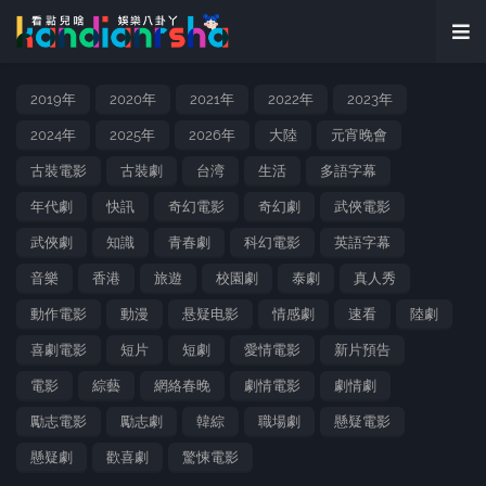
2019年
2020年
2021年
2022年
2023年
2024年
2025年
2026年
大陸
元宵晚會
古裝電影
古裝劇
台湾
生活
多語字幕
年代劇
快訊
奇幻電影
奇幻劇
武俠電影
武俠劇
知識
青春劇
科幻電影
英語字幕
音樂
香港
旅遊
校園劇
泰劇
真人秀
動作電影
動漫
悬疑电影
情感劇
速看
陸劇
喜劇電影
短片
短劇
愛情電影
新片預告
電影
綜藝
網絡春晚
劇情電影
劇情劇
勵志電影
勵志劇
韓綜
職場劇
懸疑電影
懸疑劇
歡喜劇
驚悚電影