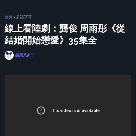
首頁
多語字幕
線上看陸劇：龔俊 周雨彤《從
結婚開始戀愛》35集全
娛樂八卦丫