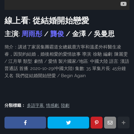
線上看: 從結婚開始戀愛
主演:
周雨彤
/
龔俊
/ 金澤 / 吳曼思
簡介：講述了家居集團霸道女總裁鹿方寧和溫柔外科醫生凌
睿，因契約結婚，婚後相愛的愛情故事 導演: 徐馳 編劇: 陳麗雯
/ 江月華 類型: 劇情 / 愛情 製片國家/地區: 中國大陸 語言: 漢語
普通話 首播: 2020-10-29(中國大陸) 集數: 35 單集片長: 45分鐘
又名: 我們從結婚開始戀愛 / Begin Again
分類標籤：
多語字幕
情感劇
陸劇