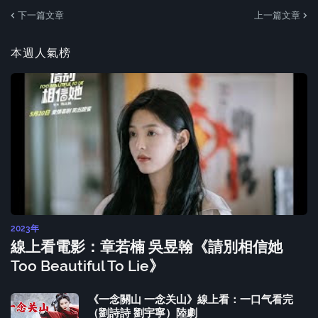
下一篇文章
上一篇文章
本週人氣榜
2023年
線上看電影：章若楠 吳昱翰《請別相信她
Too Beautiful To Lie》
《一念關山 一念关山》線上看：一口气看完
（劉詩詩 劉宇寧）陸劇