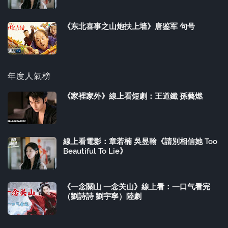
《东北喜事之山炮扶上墙》唐鉴军 句号
年度人氣榜
《家裡家外》線上看短劇：王道鐵 孫藝燃
線上看電影：章若楠 吳昱翰《請別相信她 Too
Beautiful To Lie》
《一念關山 一念关山》線上看：一口气看完
（劉詩詩 劉宇寧）陸劇