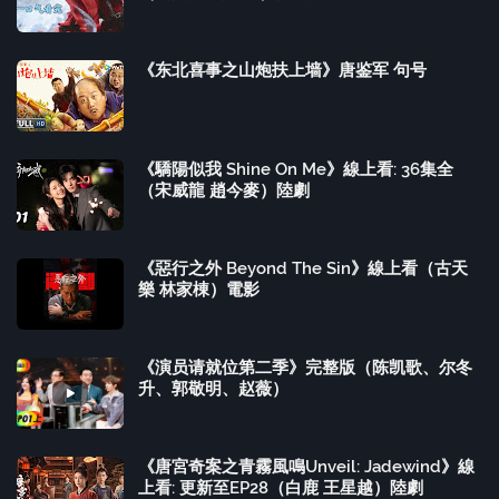
《东北喜事之山炮扶上墙》唐鉴军 句号
《驕陽似我 Shine On Me》線上看: 36集全
（宋威龍 趙今麥）陸劇
《惡行之外 Beyond The Sin》線上看（古天
樂 林家棟）電影
《演员请就位第二季》完整版（陈凯歌、尔冬
升、郭敬明、赵薇）
《唐宮奇案之青霧風鳴Unveil: Jadewind》線
上看: 更新至EP28（白鹿 王星越）陸劇