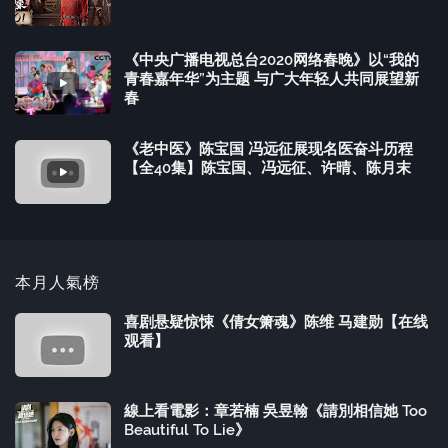
《中央广播电视总台2020网络春晚》以“我的
青春嘉年华”为主题 与广大年轻人共同展望新
春
《老中医》陈宝国 冯远征展现名医奋斗历程
【全40集】陈宝国、冯远征、许晴、陈月末
本月人氣榜
喜剧悬疑惊悚《倩女箫魂》陈维 马建勋【在线
观看】
線上看電影：章若楠 吳昱翰《請別相信她 Too
Beautiful To Lie》